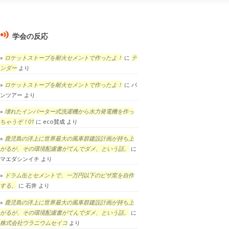
学会の反応
ロケットストーブを耐火セメントで作ったよ！
に
テ
ンダー
より
ロケットストーブを耐火セメントで作ったよ！
に
パ
ンツアー
より
壊れたインバーター式洗濯機から水力発電機を作っ
ちゃうぞ！01
に
eco賛成
より
鹿児島の洋上に世界最大の風車群建設計画が持ち上
がるが、その環境配慮書がてんでダメ、という話。
に
マエダシンイチ
より
ドラム缶とセメントで、一万円以下のピザ窯を自作
する。
に
石井
より
鹿児島の洋上に世界最大の風車群建設計画が持ち上
がるが、その環境配慮書がてんでダメ、という話。
に
株式会社ウラニウムセイコ
より