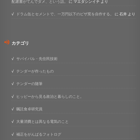
配慮書がてんでダメ、という話。
に
マエダシンイチ
より
ドラム缶とセメントで、一万円以下のピザ窯を自作する。
に
石井
より
カテゴリ
サバイバル・先住民技術
テンダーが作ったもの
テンダーの随筆
ヒッピーから見る政治と暮らしのこと。
嘱託食卓研究員
大量消費とは異なる電気のこと
補正をがんばるフォトログ