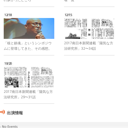
12/18
12/15
「核と鎮魂」というシンポジウ
2017南日本新聞連載「陽気な方
ムに登壇してきた、その感想。
法研究所」32〜34話
10/20
2017南日本新聞連載「陽気な方
法研究所」29〜31話
出演情報
No Events