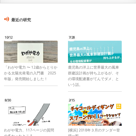
最近の研究
10/12
7/28
「わがや電力 〜 12歳からとりか
鹿児島の洋上に世界最大の風車
かる太陽光発電の入門書 2025
群建設計画が持ち上がるが、そ
年版」発売開始しました！
の環境配慮書がてんでダメ、と
いう話。
8/30
2/15
わがや電力、117ページの質問
[横浜] 2018年３月のテンダー登
の多かったところ
場一覧