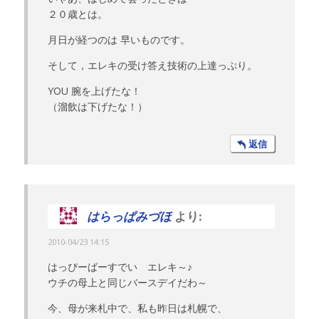
２０歳とは。
月日が経つのは 早いものです。
そして，エレキの受け答え技術の上達っぷり。
YOU 腕を上げたな！
（溜飲は下げたな！）
返信
はらっぱみづほ
より:
2010-04/23 14:15
はっぴーばーすでい エレキ～♪
ウチの母上と同じバースデイだわ～
今、母が来札中で、私も昨日は札幌で、