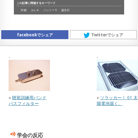
この記事に関連するキーワード
26歳
エレキ
パットーラ
誕生日
facebookでシェア
Twitterでシェア
«
聴覚訓練用バンド
»
ソラッカー！ 01 太
パスフィルター
陽電池届く。
学会の反応