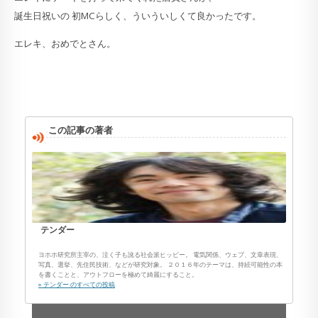
誕生日祝いの 初MCらしく、ういういしくて良かったです。
エレキ、おめでとさん。
この記事の著者
テンダー
ヨホホ研究所主宰の、泣く子も訛る社会派ヒッピー。 電気関係、ウェブ、文章表現、
写真、選挙、先住民技術、などが研究対象。 ２０１６年のテーマは、持続可能性の本
を書くことと、アウトフローを極めて綺麗にすること。
» テンダー のすべての投稿