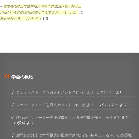
鹿児島の洋上に世界最大の風車群建設計画が持ち上
がるが、その環境配慮書がてんでダメ、という話。
に
株式会社ウラニウムセイコ
より
学会の反応
ロケットストーブを耐火セメントで作ったよ！
に
テンダー
より
ロケットストーブを耐火セメントで作ったよ！
に
パンツアー
より
壊れたインバーター式洗濯機から水力発電機を作っちゃうぞ！01
に
eco賛成
より
鹿児島の洋上に世界最大の風車群建設計画が持ち上がるが、その環境