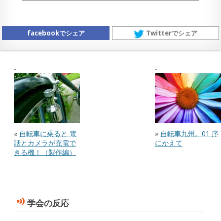
facebookでシェア
Twitterでシェア
«
自転車に乗ると 電
»
自転車九州。01 序
話とカメラが充電で
にかえて
きる機！（製作編）
学会の反応