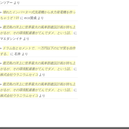
ンツアー
より
壊れたインバーター式洗濯機から水力発電機を作っ
ちゃうぞ！01
に
eco賛成
より
鹿児島の洋上に世界最大の風車群建設計画が持ち上
がるが、その環境配慮書がてんでダメ、という話。
に
マエダシンイチ
より
ドラム缶とセメントで、一万円以下のピザ窯を自作
する。
に
石井
より
鹿児島の洋上に世界最大の風車群建設計画が持ち上
がるが、その環境配慮書がてんでダメ、という話。
に
株式会社ウラニウムセイコ
より
鹿児島の洋上に世界最大の風車群建設計画が持ち上
がるが、その環境配慮書がてんでダメ、という話。
に
株式会社ウラニウムセイコ
より