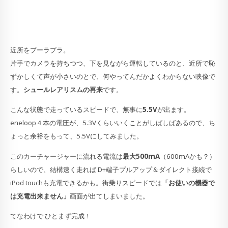
近所をプーラプラ。
片手でカメラを持ちつつ、下を見ながら運転しているのと、近所で恥
ずかしくて声が小さいのとで、何やってんだかよくわからない映像で
す。
シュールレアリスムの再来
です。
こんな状態で走っているスピードで、無事に
5.5V
が出ます。
eneloop４本の電圧が、5.3Vくらいいくことがしばしばあるので、ち
ょっと余裕をもって、5.5Vにしてみました。
このカーチャージャーに流れる電流は
最大500mA
（600mAかも？）
らしいので、結構速く走れば D+端子プルアップ＆ダイレクト接続で
iPod touchも充電できるかも。街乗りスピードでは
「お使いの機器で
は充電出来ません」
画面が出てしまいました。
てなわけで ひとまず完成！