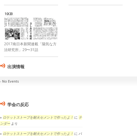
10/20
2017南日本新聞連載「陽気な方
法研究所」29〜31話
出演情報
No Events
学会の反応
ロケットストーブを耐火セメントで作ったよ！
に
テ
ンダー
より
ロケットストーブを耐火セメントで作ったよ！
に
パ