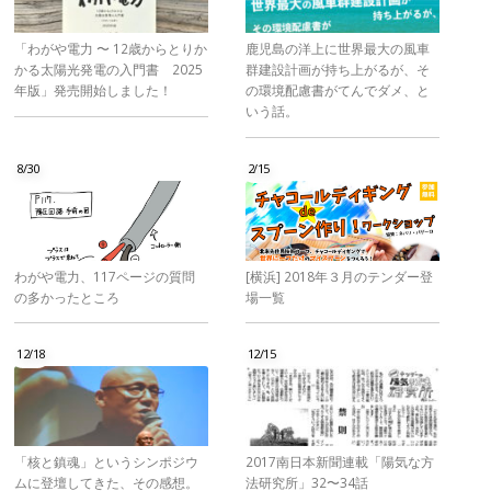
「わがや電力 〜 12歳からとりか
鹿児島の洋上に世界最大の風車
かる太陽光発電の入門書 2025
群建設計画が持ち上がるが、そ
年版」発売開始しました！
の環境配慮書がてんでダメ、と
いう話。
8/30
2/15
わがや電力、117ページの質問
[横浜] 2018年３月のテンダー登
の多かったところ
場一覧
12/18
12/15
「核と鎮魂」というシンポジウ
2017南日本新聞連載「陽気な方
ムに登壇してきた、その感想。
法研究所」32〜34話