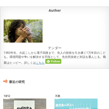
Author
テンダー
1983年生。火起こしから電子回路まで、先人の技術を引き継ぐ1万年目のこど
も。環境問題や争いを解決する手段として、先住民技術と対話を重んじる。職
業はヒッピー。詳しくは
こちら
最近の研究
10/12
7/28