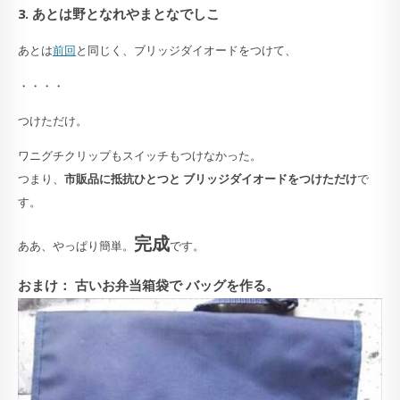
3. あとは野となれやまとなでしこ
あとは
前回
と同じく、ブリッジダイオードをつけて、
・・・・
つけただけ。
ワニグチクリップもスイッチもつけなかった。
つまり、
市販品に抵抗ひとつと ブリッジダイオードをつけただけ
で
す。
完成
ああ、やっぱり簡単。
です。
おまけ： 古いお弁当箱袋で バッグを作る。