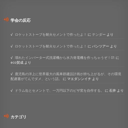
学会の反応
ロケットストーブを耐火セメントで作ったよ！
に
テンダー
より
ロケットストーブを耐火セメントで作ったよ！
に
パンツアー
より
壊れたインバーター式洗濯機から水力発電機を作っちゃうぞ！01
に
eco賛成
より
鹿児島の洋上に世界最大の風車群建設計画が持ち上がるが、その環境
配慮書がてんでダメ、という話。
に
マエダシンイチ
より
ドラム缶とセメントで、一万円以下のピザ窯を自作する。
に
石井
より
カテゴリ