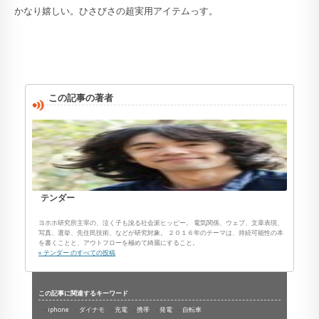
かなり嬉しい。ひさびさの超実用アイテムっす。
この記事の著者
テンダー
ヨホホ研究所主宰の、泣く子も訛る社会派ヒッピー。 電気関係、ウェブ、文章表現、
写真、選挙、先住民技術、などが研究対象。 ２０１６年のテーマは、持続可能性の本
を書くことと、アウトフローを極めて綺麗にすること。
» テンダー のすべての投稿
この記事に関連するキーワード
iphone
ダイナモ
充電
携帯
発電
自転車