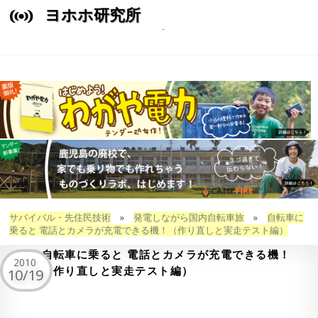
ヨホホ研究所
サバイバル・先住民技術
»
発電しながら国内自転車旅
»
自転車に
乗ると 電話とカメラが充電できる機！（作り直しと実走テスト編）
自転車に乗ると 電話とカメラが充電できる機！
2010
（作り直しと実走テスト編）
10/19