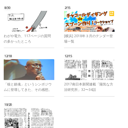
8/30
2/15
わがや電力、117ページの質問
[横浜] 2018年３月のテンダー登
の多かったところ
場一覧
12/18
12/15
「核と鎮魂」というシンポジウ
2017南日本新聞連載「陽気な方
ムに登壇してきた、その感想。
法研究所」32〜34話
10/20