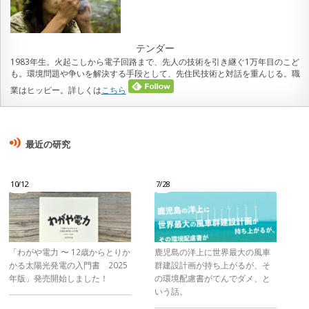
テンダー
1983年生。火起こしから電子回路まで、先人の技術を引き継ぐ1万年目のこど
も。環境問題や争いを解決する手段として、先住民技術と対話を重んじる。職
業はヒッピー。詳しくは
こちら
最近の研究
10/12
7/28
「わがや電力 〜 12歳からとりか
鹿児島の洋上に世界最大の風車
かる太陽光発電の入門書 2025
群建設計画が持ち上がるが、そ
年版」発売開始しました！
の環境配慮書がてんでダメ、と
いう話。