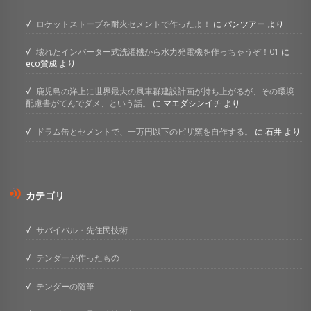
ロケットストーブを耐火セメントで作ったよ！
に
パンツアー
より
壊れたインバーター式洗濯機から水力発電機を作っちゃうぞ！01
に
eco賛成
より
鹿児島の洋上に世界最大の風車群建設計画が持ち上がるが、その環境
配慮書がてんでダメ、という話。
に
マエダシンイチ
より
ドラム缶とセメントで、一万円以下のピザ窯を自作する。
に
石井
より
カテゴリ
サバイバル・先住民技術
テンダーが作ったもの
テンダーの随筆