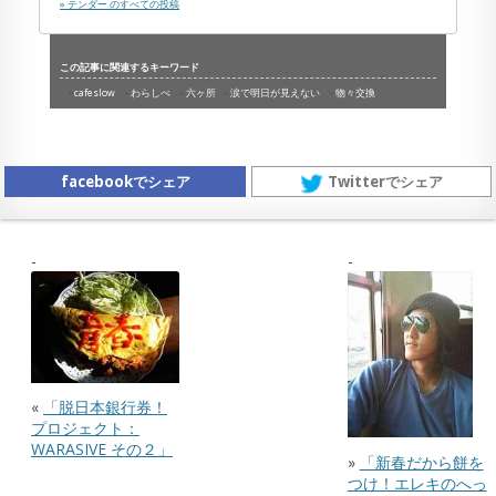
» テンダー のすべての投稿
この記事に関連するキーワード
cafeslow
わらしべ
六ヶ所
涙で明日が見えない
物々交換
facebookでシェア
Twitterでシェア
«
「脱日本銀行券！
プロジェクト：
WARASIVE その２」
»
「新春だから餅を
つけ！エレキのへっ