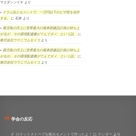
マエダシンイチ
より
ドラム缶とセメントで、一万円以下のピザ窯を自作
する。
に
石井
より
鹿児島の洋上に世界最大の風車群建設計画が持ち上
がるが、その環境配慮書がてんでダメ、という話。
に
株式会社ウラニウムセイコ
より
鹿児島の洋上に世界最大の風車群建設計画が持ち上
がるが、その環境配慮書がてんでダメ、という話。
に
株式会社ウラニウムセイコ
より
学会の反応
ロケットストーブを耐火セメントで作ったよ！
に
テンダー
より