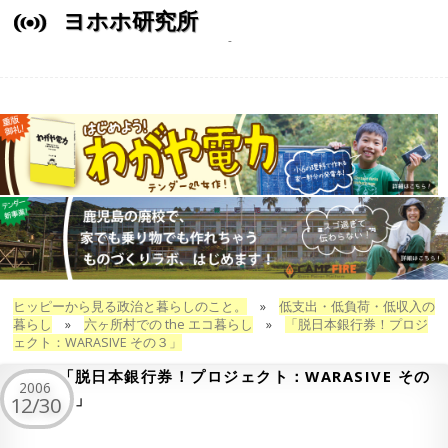
ヨホホ研究所
ヒッピーから見る政治と暮らしのこと。
»
低支出・低負荷・低収入の
暮らし
»
六ヶ所村での the エコ暮らし
»
「脱日本銀行券！プロジ
ェクト：WARASIVE その３」
「脱日本銀行券！プロジェクト：WARASIVE その
2006
３」
12/30