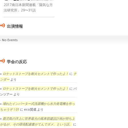
2017南日本新聞連載「陽気な方
法研究所」29〜31話
出演情報
No Events
学会の反応
ロケットストーブを耐火セメントで作ったよ！
に
テ
ンダー
より
ロケットストーブを耐火セメントで作ったよ！
に
パ
ンツアー
より
壊れたインバーター式洗濯機から水力発電機を作っ
ちゃうぞ！01
に
eco賛成
より
鹿児島の洋上に世界最大の風車群建設計画が持ち上
がるが、その環境配慮書がてんでダメ、という話。
に