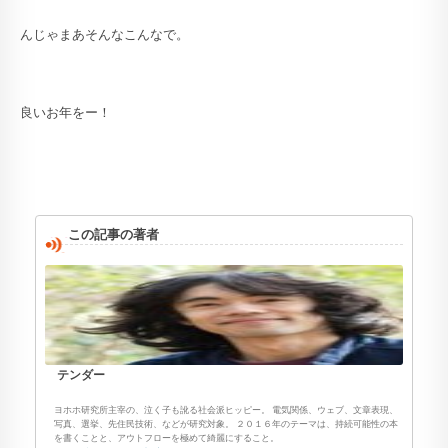
んじゃまあそんなこんなで。
良いお年をー！
この記事の著者
テンダー
ヨホホ研究所主宰の、泣く子も訛る社会派ヒッピー。 電気関係、ウェブ、文章表現、
写真、選挙、先住民技術、などが研究対象。 ２０１６年のテーマは、持続可能性の本
を書くことと、アウトフローを極めて綺麗にすること。