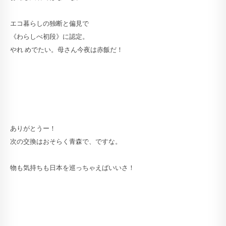
エコ暮らしの独断と偏見で
《わらしべ初段》に認定。
やれ めでたい。母さん今夜は赤飯だ！
ありがとうー！
次の交換はおそらく青森で、ですな。
物も気持ちも日本を巡っちゃえばいいさ！