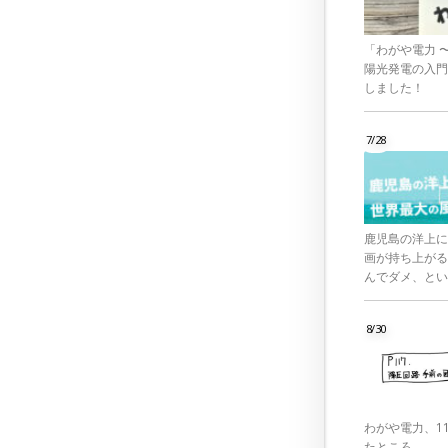
「わがや電力 
陽光発電の入門
しました！
7/28
鹿児島の洋上に
画が持ち上がる
んでダメ、とい
8/30
わがや電力、1
たところ