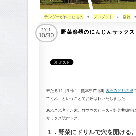
テンダーが作ったもの
»
プロダクト
»
楽器
2011
野菜楽器のにんじんサックス
10/30
来たる11月3日に、熊本県芦北町
古石みどりの里
てくれ、ということでお呼ばれいたしました。
あれこれ考えた末、竹マウスピース＋野菜共鳴管
サックス試作ッス。
１．野菜にドリルで穴を開ける