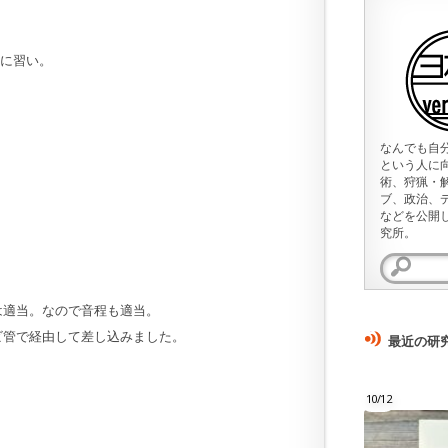
に習い。
なんでも自
という人に
術、狩猟・
ブ、政治、
などを公開
究所。
検
索:
は適当。なので音程も適当。
ビ管で経由して差し込みました。
最近の研
10/12