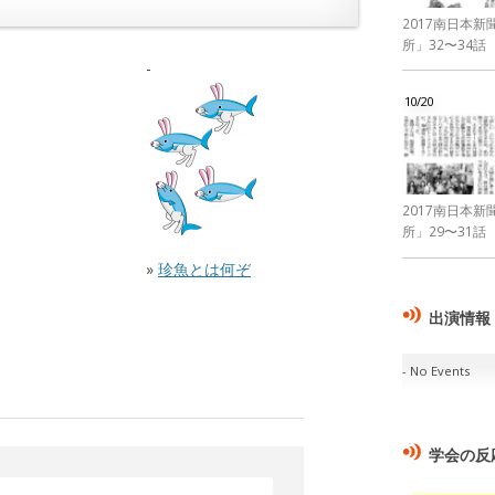
2017南日本
所」32〜34話
10/20
2017南日本
所」29〜31話
»
珍魚とは何ぞ
出演情報
No Events
学会の反