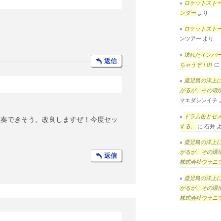
ロケットスト
ンダー
より
ロケットスト
ンツアー
より
壊れたインバ
返信
ちゃうぞ！01
に
鹿児島の洋上
がるが、その環
マエダシンイチ
ドラム缶とセ
演奏できそう。改良しますぜ！今度セッ
する。
に
石井
鹿児島の洋上
がるが、その環
返信
株式会社ウラニ
鹿児島の洋上
がるが、その環
株式会社ウラニ