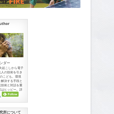
uthor
ンダー
。火起こしから電子
先人の技術を引き
目のこども。環境
を解決する手段と
民技術と対話を重
業はヒッピー。詳
ら
究所について