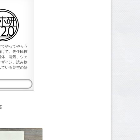
分でやってやろう
向けて、先住民技
解体、電気、ウェ
デザイン、読み物
している架空の研
究