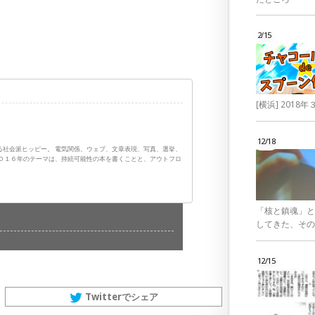
2/15
[横浜] 201
12/18
る社会派ヒッピー。 電気関係、ウェブ、文章表現、写真、選挙、
２０１６年のテーマは、持続可能性の本を書くことと、アウトフロ
「核と鎮魂」と
してきた、その
12/15
Twitterでシェア