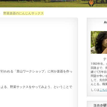
»
野菜楽器のにんじんサックス
A
テ
1983年生
回路まで、
で行われる「里山ワークショップ」に何か楽器を作っ
継ぐ1万年
問題や争い
して、先住
んじる。職
による、野菜サックスをやってみよう、ということで
しくは
こち
。
ヨホホ研