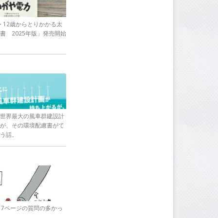
〜 12歳からとりかかる太
書 2025年版」発売開始
世界最大の風車群建設計
が、その環境配慮書がて
う話。
17ページの質問の多かっ