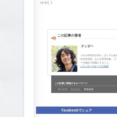
つづく！
この記事の著者
テンダー
ヨホホ研究所主宰の、泣く子も訛
先住民技術、などが研究対象。 
ーを極めて綺麗にすること。
» テンダー のすべての投稿
この記事に関連するキーワード
サックス
にんじん
野菜楽器
facebookでシェア