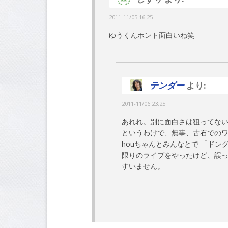
2011-11/05 16:25
ゆうくんホント面白いね笑
テンダー
より:
2011-11/06 23:25
あれれ。別に面白さは狙ってな
というわけで、無事、古石での
houちゃんとみんなとで 「ド
限りのライブをやったけど、誤
すいません。