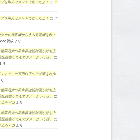
ーブを耐火セメントで作ったよ！
に
テ
ーブを耐火セメントで作ったよ！
に
パ
ーター式洗濯機から水力発電機を作っ
eco賛成
より
に世界最大の風車群建設計画が持ち上
境配慮書がてんでダメ、という話。
に
より
メントで、一万円以下のピザ窯を自作
より
に世界最大の風車群建設計画が持ち上
境配慮書がてんでダメ、という話。
に
ウムセイコ
より
に世界最大の風車群建設計画が持ち上
境配慮書がてんでダメ、という話。
に
ウムセイコ
より