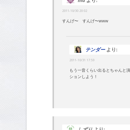
mu
より:
2011-10/30 20:02
すんげ〜 すんげ〜www
テンダー
より:
2011-10/31 17:59
もう一音くらい出るとちゃんと
ションしよう！
しずり
より: