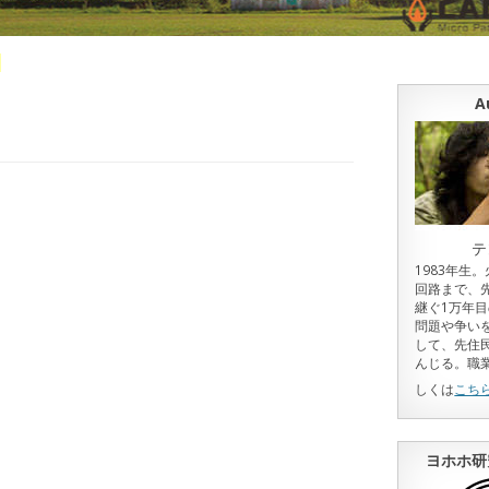
d
A
テ
1983年生
回路まで、
継ぐ1万年
問題や争い
して、先住
んじる。職
しくは
こち
ヨホホ研