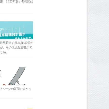
書 2025年版」発売開始
世界最大の風車群建設計
が、その環境配慮書がて
う話。
17ページの質問の多かっ