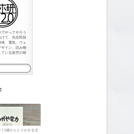
分でやってやろう
向けて、先住民技
解体、電気、ウェ
デザイン、読み物
している架空の研
究
〜 12歳からとりかかる太