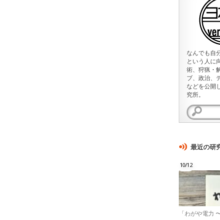
なんでも自
という人に
術、狩猟・
ブ、政治、
などを公開
究所。
検
索:
最近の研
10/12
「わがや電力 