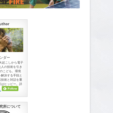
uthor
ンダー
。火起こしから電子
先人の技術を引き
目のこども。環境
を解決する手段と
民技術と対話を重
業はヒッピー。詳
ら
究所について