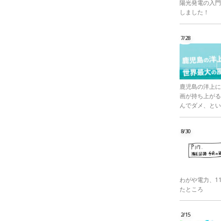
陽光発電の入門
しました！
7/28
鹿児島の洋上に
画が持ち上がる
んでダメ、とい
8/30
わがや電力、1
たところ
2/15