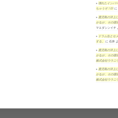
壊れたインバ
ちゃうぞ！01
に
鹿児島の洋上
がるが、その環
マエダシンイチ
ドラム缶とセ
する。
に
石井
鹿児島の洋上
がるが、その環
株式会社ウラニ
鹿児島の洋上
がるが、その環
株式会社ウラニ