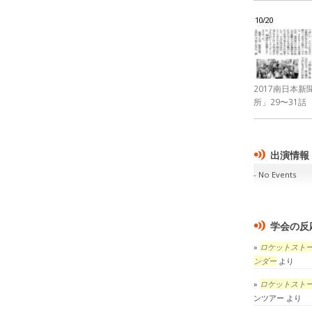
10/20
2017南日本
所」29〜31話
出演情報
No Events
学会の反
ロケットスト
ンダー
より
ロケットスト
ンツアー
より