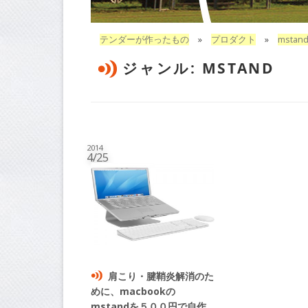
テンダーが作ったもの
»
プロダクト
»
mstan
ジャンル:
MSTAND
2014
4/25
肩こり・腱鞘炎解消のた
めに、macbookの
mstandを５００円で自作