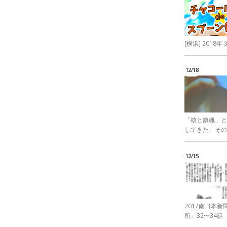
[横浜] 201
12/18
「核と鎮魂」と
してきた、その
12/15
2017南日本
所」32〜34話