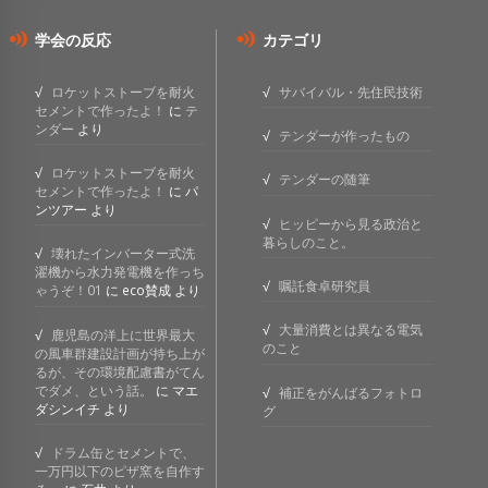
学会の反応
カテゴリ
ロケットストーブを耐火
サバイバル・先住民技術
セメントで作ったよ！
に
テ
ンダー
より
テンダーが作ったもの
ロケットストーブを耐火
テンダーの随筆
セメントで作ったよ！
に
パ
ンツアー
より
ヒッピーから見る政治と
暮らしのこと。
壊れたインバーター式洗
濯機から水力発電機を作っち
嘱託食卓研究員
ゃうぞ！01
に
eco賛成
より
大量消費とは異なる電気
鹿児島の洋上に世界最大
のこと
の風車群建設計画が持ち上が
るが、その環境配慮書がてん
でダメ、という話。
に
マエ
補正をがんばるフォトロ
ダシンイチ
より
グ
ドラム缶とセメントで、
一万円以下のピザ窯を自作す