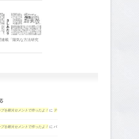
新聞連載「陽気な方法研究
応
ーブを耐火セメントで作ったよ！
に
テ
ーブを耐火セメントで作ったよ！
に
パ