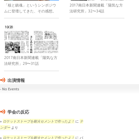
「核と鎮魂」というシンポジウ
2017南日本新聞連載「陽気な方
ムに登壇してきた、その感想。
法研究所」32〜34話
10/20
2017南日本新聞連載「陽気な方
法研究所」29〜31話
出演情報
No Events
学会の反応
ロケットストーブを耐火セメントで作ったよ！
に
テ
ンダー
より
ロケットストーブを耐火セメントで作ったよ！
に
パ