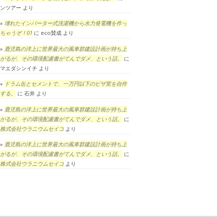
ンツアー
より
壊れたインバーター式洗濯機から水力発電機を作っ
ちゃうぞ！01
に
eco賛成
より
鹿児島の洋上に世界最大の風車群建設計画が持ち上
がるが、その環境配慮書がてんでダメ、という話。
に
マエダシンイチ
より
ドラム缶とセメントで、一万円以下のピザ窯を自作
する。
に
石井
より
鹿児島の洋上に世界最大の風車群建設計画が持ち上
がるが、その環境配慮書がてんでダメ、という話。
に
株式会社ウラニウムセイコ
より
鹿児島の洋上に世界最大の風車群建設計画が持ち上
がるが、その環境配慮書がてんでダメ、という話。
に
株式会社ウラニウムセイコ
より