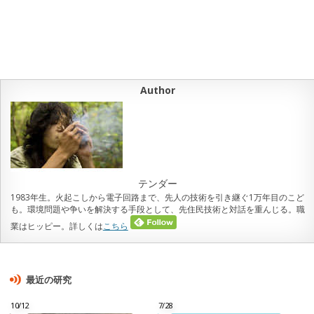
Author
テンダー
1983年生。火起こしから電子回路まで、先人の技術を引き継ぐ1万年目のこど
も。環境問題や争いを解決する手段として、先住民技術と対話を重んじる。職
業はヒッピー。詳しくは
こちら
最近の研究
10/12
7/28