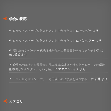
学会の反応
ロケットストーブを耐火セメントで作ったよ！
に
テンダー
より
ロケットストーブを耐火セメントで作ったよ！
に
パンツアー
より
壊れたインバーター式洗濯機から水力発電機を作っちゃうぞ！01
に
eco賛成
より
鹿児島の洋上に世界最大の風車群建設計画が持ち上がるが、その環境
配慮書がてんでダメ、という話。
に
マエダシンイチ
より
ドラム缶とセメントで、一万円以下のピザ窯を自作する。
に
石井
より
カテゴリ