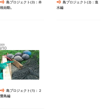
島プロジェクト(3)：本
島プロジェクト(2)：進
格始動。
水編
009
8/10
島プロジェクト(1)：２
畳島編