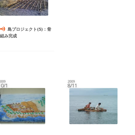
島プロジェクト(5)：骨
組み完成
009
2009
10/1
8/11