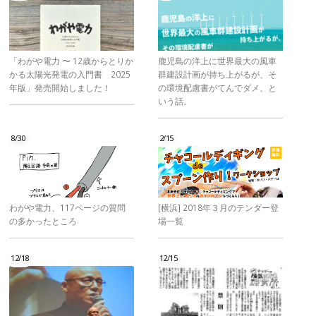
「わがや電力 〜 12歳からとりか
鹿児島の洋上に世界最大の風車
かる太陽光発電の入門書 2025
群建設計画が持ち上がるが、そ
年版」発売開始しました！
の環境配慮書がてんでダメ、と
いう話。
8/30
2/15
わがや電力、117ページの質問
[横浜] 2018年３月のテンダー登
の多かったところ
場一覧
12/18
12/15