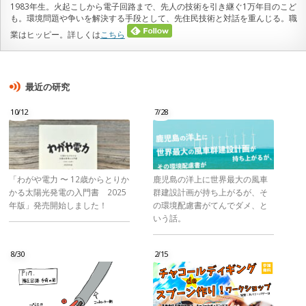
1983年生。火起こしから電子回路まで、先人の技術を引き継ぐ1万年目のこど
も。環境問題や争いを解決する手段として、先住民技術と対話を重んじる。職
業はヒッピー。詳しくは
こちら
最近の研究
10/12
7/28
「わがや電力 〜 12歳からとりか
鹿児島の洋上に世界最大の風車
かる太陽光発電の入門書 2025
群建設計画が持ち上がるが、そ
年版」発売開始しました！
の環境配慮書がてんでダメ、と
いう話。
8/30
2/15