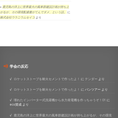
鹿児島の洋上に世界最大の風車群建設計画が持ち上
がるが、その環境配慮書がてんでダメ、という話。
に
株式会社ウラニウムセイコ
より
学会の反応
ロケットストーブを耐火セメントで作ったよ！
に
テンダー
より
ロケットストーブを耐火セメントで作ったよ！
に
パンツアー
より
壊れたインバーター式洗濯機から水力発電機を作っちゃうぞ！01
に
eco賛成
より
鹿児島の洋上に世界最大の風車群建設計画が持ち上がるが、その環境