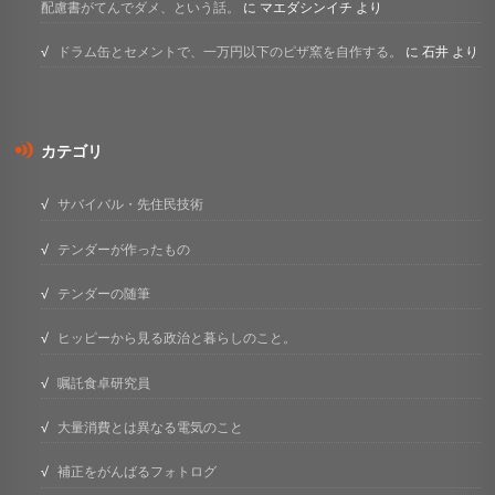
配慮書がてんでダメ、という話。
に
マエダシンイチ
より
ドラム缶とセメントで、一万円以下のピザ窯を自作する。
に
石井
より
カテゴリ
サバイバル・先住民技術
テンダーが作ったもの
テンダーの随筆
ヒッピーから見る政治と暮らしのこと。
嘱託食卓研究員
大量消費とは異なる電気のこと
補正をがんばるフォトログ