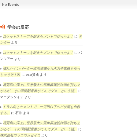
No Events
学会の反応
ロケットストーブを耐火セメントで作ったよ！
に
テ
ンダー
より
ロケットストーブを耐火セメントで作ったよ！
に
パ
ンツアー
より
壊れたインバーター式洗濯機から水力発電機を作っ
ちゃうぞ！01
に
eco賛成
より
鹿児島の洋上に世界最大の風車群建設計画が持ち上
がるが、その環境配慮書がてんでダメ、という話。
に
マエダシンイチ
より
ドラム缶とセメントで、一万円以下のピザ窯を自作
する。
に
石井
より
鹿児島の洋上に世界最大の風車群建設計画が持ち上
がるが、その環境配慮書がてんでダメ、という話。
に
株式会社ウラニウムセイコ
より