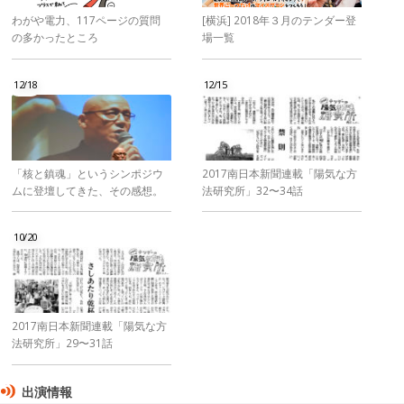
わがや電力、117ページの質問
[横浜] 2018年３月のテンダー登
の多かったところ
場一覧
12/18
12/15
「核と鎮魂」というシンポジウ
2017南日本新聞連載「陽気な方
ムに登壇してきた、その感想。
法研究所」32〜34話
10/20
2017南日本新聞連載「陽気な方
法研究所」29〜31話
出演情報