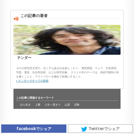
この記事の著者
テンダー
ヨホホ研究所主宰の、泣く子も訛る社会派ヒッピー。 電気関係、ウェブ、文章表現、
写真、選挙、先住民技術、などが研究対象。 ２０１６年のテーマは、持続可能性の本
を書くことと、アウトフローを極めて綺麗にすること。
» テンダー のすべての投稿
この記事に関連するキーワード
ほら吹き
上勝
人生一度きり
山彦
試験
facebookでシェア
Twitterでシェア