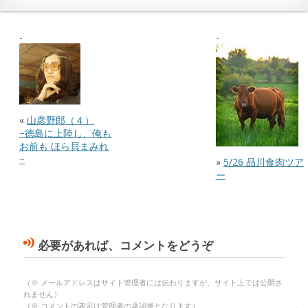
«
山彦野郎（４）
−徳島に上陸し、俺も
お前も ほら貝まみれ
−
»
5/26 品川食肉ツア
ー
必要があれば、コメントをどうぞ
（※ メールアドレスはサイト管理者には伝わりますが、サイト上では公開さ
れません）
（※ コメントの表示は管理者の承認後となります）