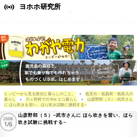
ヨホホ研究所
ヒッピーから見る政治と暮らしのこと。
»
低支出・低負荷・低収入の
暮らし
»
六ヶ所村での the エコ暮らし
»
山彦野郎（５）−武市さん
に ほら吹きを習い、ほら吹き試験に挑戦する−
山彦野郎（５）−武市さんに ほら吹きを習い、ほら
2008
吹き試験に挑戦する−
1/6