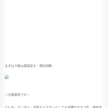
まずは２級山彦認定士・筆記試験。
＜大真面目です＞
エレキ・テンダー・今回カメラマンとしても活躍のタカコ氏・途中合