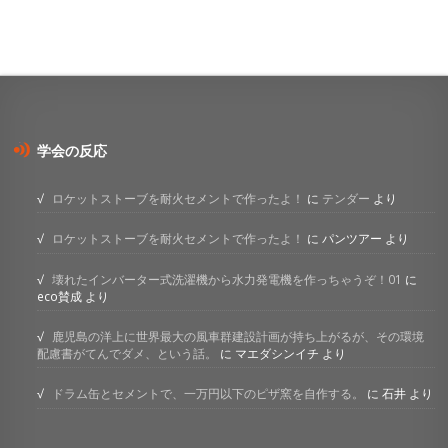
学会の反応
ロケットストーブを耐火セメントで作ったよ！
に
テンダー
より
ロケットストーブを耐火セメントで作ったよ！
に
パンツアー
より
壊れたインバーター式洗濯機から水力発電機を作っちゃうぞ！01
に
eco賛成
より
鹿児島の洋上に世界最大の風車群建設計画が持ち上がるが、その環境
配慮書がてんでダメ、という話。
に
マエダシンイチ
より
ドラム缶とセメントで、一万円以下のピザ窯を自作する。
に
石井
より