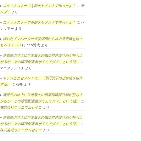
ロケットストーブを耐火セメントで作ったよ！
に
テ
ンダー
より
ロケットストーブを耐火セメントで作ったよ！
に
パ
ンツアー
より
壊れたインバーター式洗濯機から水力発電機を作っ
ちゃうぞ！01
に
eco賛成
より
鹿児島の洋上に世界最大の風車群建設計画が持ち上
がるが、その環境配慮書がてんでダメ、という話。
に
マエダシンイチ
より
ドラム缶とセメントで、一万円以下のピザ窯を自作
する。
に
石井
より
鹿児島の洋上に世界最大の風車群建設計画が持ち上
がるが、その環境配慮書がてんでダメ、という話。
に
株式会社ウラニウムセイコ
より
鹿児島の洋上に世界最大の風車群建設計画が持ち上
がるが、その環境配慮書がてんでダメ、という話。
に
株式会社ウラニウムセイコ
より