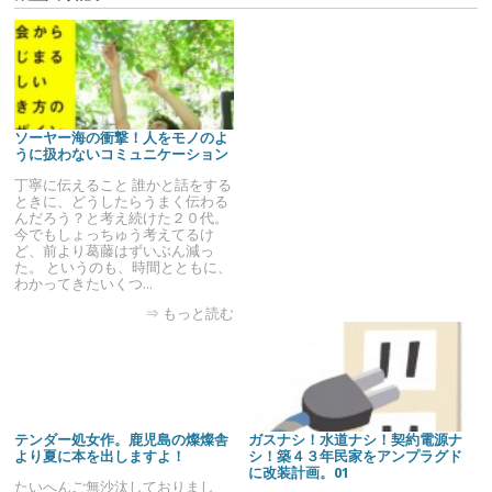
ソーヤー海の衝撃！人をモノのよ
うに扱わないコミュニケーション
丁寧に伝えること 誰かと話をする
ときに、どうしたらうまく伝わる
んだろう？と考え続けた２０代。
今でもしょっちゅう考えてるけ
ど、前より葛藤はずいぶん減っ
た。 というのも、時間とともに、
わかってきたいくつ…
⇒ もっと読む
テンダー処女作。鹿児島の燦燦舎
ガスナシ！水道ナシ！契約電源ナ
より夏に本を出しますよ！
シ！築４３年民家をアンプラグド
に改装計画。01
たいへんご無沙汰しておりまし