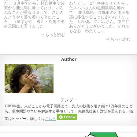
た！ ３月中旬から、軽自動車で関
わたくし、２年半住ませてもらっ
東から鹿児島に帰ってたり、いろ
たスバルさんの黒潮農場を離れ
んなことが重なりまして、さいき
て、 鹿児島県・金峰町のとある集
んようやく落ち着いて来たとこ
落に移住することにあいなりまし
ろ。 （道すがら、香川・丸亀の廃
た。 いやあ、スバルさん。本当に
材天国にも寄りました…
ありがとうございました。 それで
もなお、わたくし…
⇒ もっと読む
⇒ もっと読む
Author
テンダー
1983年生。火起こしから電子回路まで、先人の技術を引き継ぐ1万年目のこど
も。環境問題や争いを解決する手段として、先住民技術と対話を重んじる。職
業はヒッピー。詳しくは
こちら