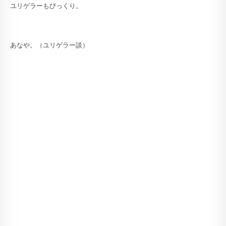
ユリゲラーもびっくり。
あなや。（ユリゲラー談）