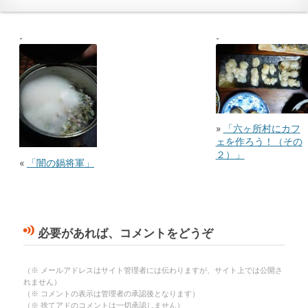
»
「六ヶ所村にカフ
ェを作ろう！（その
２）」
«
「闇の鍋将軍」
必要があれば、コメントをどうぞ
（※ メールアドレスはサイト管理者には伝わりますが、サイト上では公開さ
れません）
（※ コメントの表示は管理者の承認後となります）
（※ 捨てアドのコメントは一切承認しません）