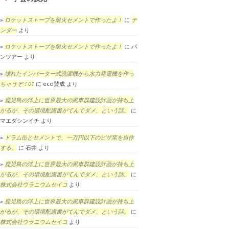
ロケットストーブを耐火セメントで作ったよ！
に
テ
ンダー
より
ロケットストーブを耐火セメントで作ったよ！
に
パ
ンツアー
より
壊れたインバーター式洗濯機から水力発電機を作っ
ちゃうぞ！01
に
eco賛成
より
鹿児島の洋上に世界最大の風車群建設計画が持ち上
がるが、その環境配慮書がてんでダメ、という話。
に
マエダシンイチ
より
ドラム缶とセメントで、一万円以下のピザ窯を自作
する。
に
石井
より
鹿児島の洋上に世界最大の風車群建設計画が持ち上
がるが、その環境配慮書がてんでダメ、という話。
に
株式会社ウラニウムセイコ
より
鹿児島の洋上に世界最大の風車群建設計画が持ち上
がるが、その環境配慮書がてんでダメ、という話。
に
株式会社ウラニウムセイコ
より