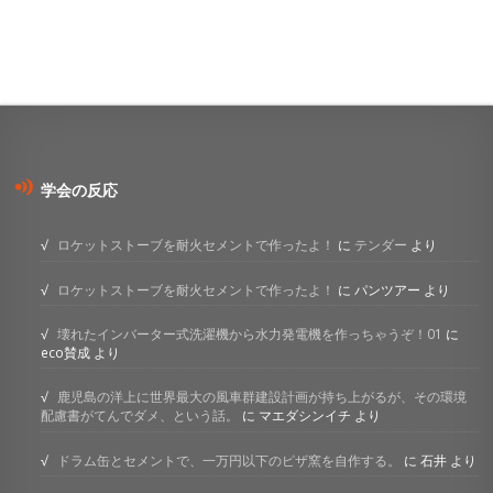
学会の反応
ロケットストーブを耐火セメントで作ったよ！
に
テンダー
より
ロケットストーブを耐火セメントで作ったよ！
に
パンツアー
より
壊れたインバーター式洗濯機から水力発電機を作っちゃうぞ！01
に
eco賛成
より
鹿児島の洋上に世界最大の風車群建設計画が持ち上がるが、その環境
配慮書がてんでダメ、という話。
に
マエダシンイチ
より
ドラム缶とセメントで、一万円以下のピザ窯を自作する。
に
石井
より