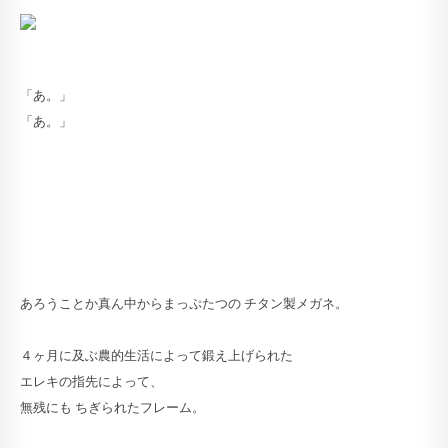
「あ。」
「あ。」
あろうことか真ん中からまっぷたつの チタン製メガネ。
４ヶ月に及ぶ農的生活によって鍛え上げられた
エレキの指先によって、
無残にも ちぎられたフレーム。