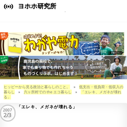
ヨホホ研究所
ヒッピーから見る政治と暮らしのこと。
»
低支出・低負荷・低収入の
暮らし
»
六ヶ所村での the エコ暮らし
»
「エレキ、メガネが壊れ
る」
「エレキ、メガネが壊れる」
2007
2/3