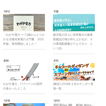
10/12
7/28
「わがや電力 〜 12歳からとりか
鹿児島の洋上に世界最大の風車
かる太陽光発電の入門書 2025
群建設計画が持ち上がるが、そ
年版」発売開始しました！
の環境配慮書がてんでダメ、と
いう話。
8/30
2/15
わがや電力、117ページの質問
[横浜] 2018年３月のテンダー登
の多かったところ
場一覧
12/18
12/15