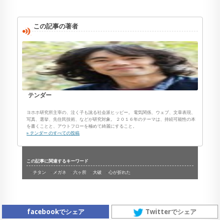
この記事の著者
テンダー
ヨホホ研究所主宰の、泣く子も訛る社会派ヒッピー。 電気関係、ウェブ、文章表現、
写真、選挙、先住民技術、などが研究対象。 ２０１６年のテーマは、持続可能性の本
を書くことと、アウトフローを極めて綺麗にすること。
» テンダー のすべての投稿
この記事に関連するキーワード
チタン
メガネ
六ヶ所
大破
心が折れた
facebookでシェア
Twitterでシェア