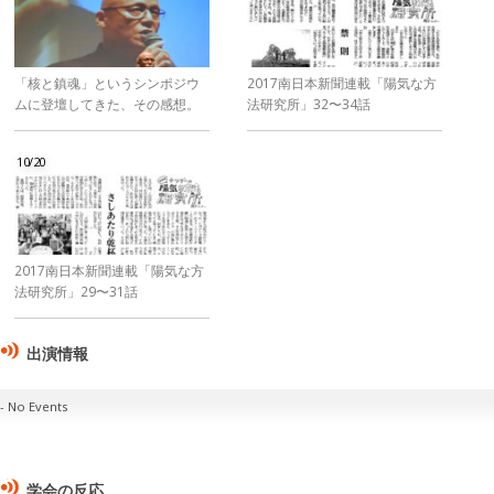
「核と鎮魂」というシンポジウ
2017南日本新聞連載「陽気な方
ムに登壇してきた、その感想。
法研究所」32〜34話
10/20
2017南日本新聞連載「陽気な方
法研究所」29〜31話
出演情報
No Events
学会の反応