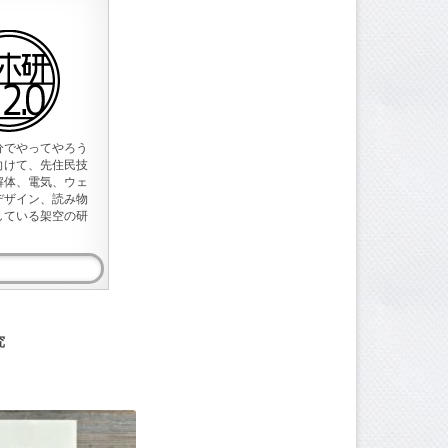
分でやってやろう
向けて、先住民技
解体、電気、ウェ
デザイン、読み物
している架空の研
究