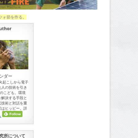
ツォ節を作る。
uthor
ンダー
。火起こしから電子
先人の技術を引き
目のこども。環境
を解決する手段と
民技術と対話を重
業はヒッピー。詳
ら
究所について