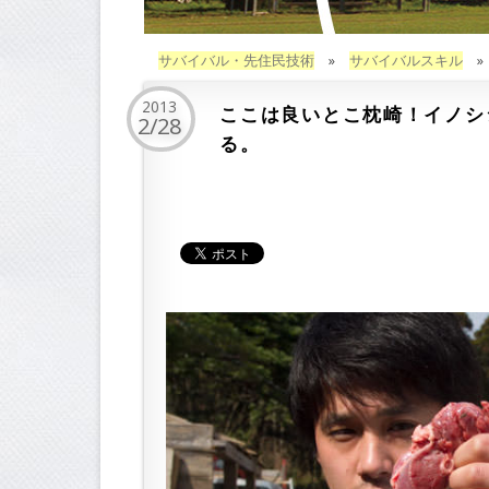
サバイバル・先住民技術
»
サバイバルスキル
2013
ここは良いとこ枕崎！イノシ
2/28
る。