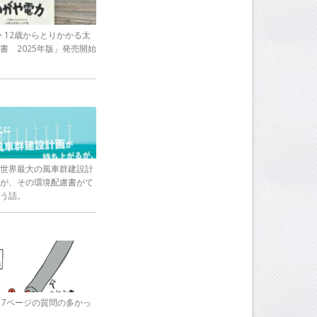
〜 12歳からとりかかる太
書 2025年版」発売開始
世界最大の風車群建設計
が、その環境配慮書がて
う話。
17ページの質問の多かっ