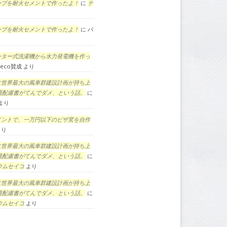
ーブを耐火セメントで作ったよ！
に
テ
ーブを耐火セメントで作ったよ！
に
パ
ーター式洗濯機から水力発電機を作っ
eco賛成
より
に世界最大の風車群建設計画が持ち上
境配慮書がてんでダメ、という話。
に
より
メントで、一万円以下のピザ窯を自作
より
に世界最大の風車群建設計画が持ち上
境配慮書がてんでダメ、という話。
に
ウムセイコ
より
に世界最大の風車群建設計画が持ち上
境配慮書がてんでダメ、という話。
に
ウムセイコ
より