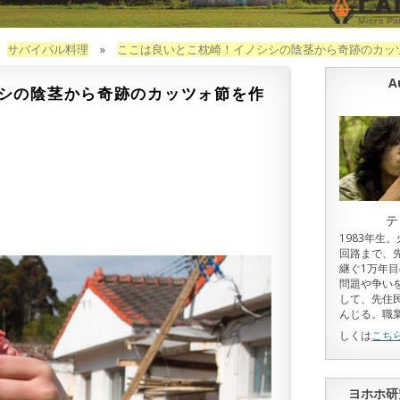
»
サバイバル料理
»
ここは良いとこ枕崎！イノシシの陰茎から奇跡のカッ
A
シの陰茎から奇跡のカッツォ節を作
テ
1983年生
回路まで、
継ぐ1万年
問題や争い
して、先住
んじる。職
しくは
こち
ヨホホ研