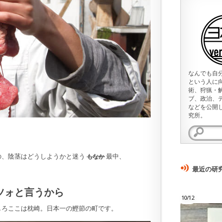
なんでも自
という人に
術、狩猟・
ブ、政治、
などを公開
究所。
検
索:
の、陰茎はどうしようかと迷う
最中、
もなか
最近の研
ツォと言うから
10/12
しろここは枕崎。日本一の鰹節の町です。