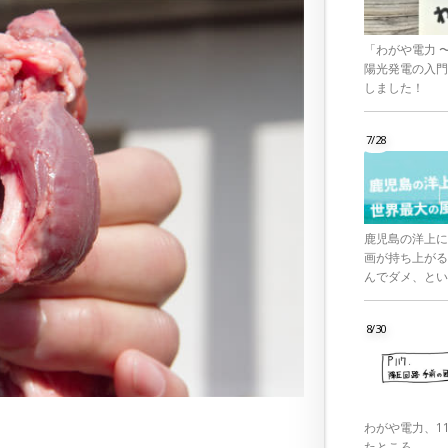
「わがや電力 
陽光発電の入門
しました！
7/28
鹿児島の洋上に
画が持ち上がる
んでダメ、とい
8/30
わがや電力、1
たところ