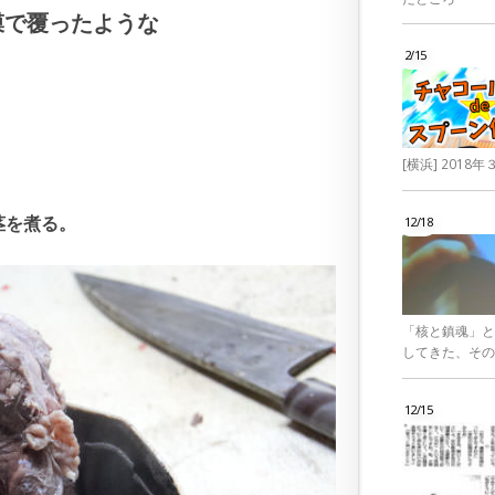
膜で覆ったような
2/15
[横浜] 201
茎を煮る。
12/18
「核と鎮魂」と
してきた、その
12/15