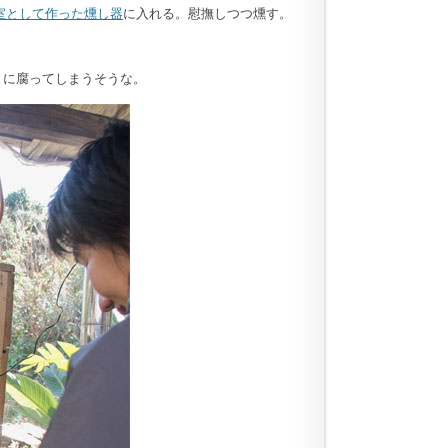
室として作った燻し器
に入れる。慰撫しつつ燻す。
とに腐ってしまうそうな。