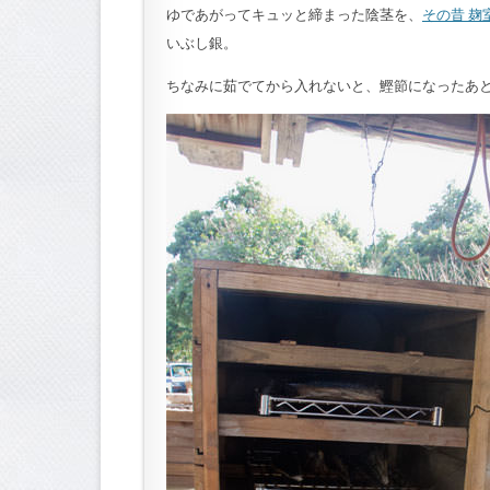
ゆであがってキュッと締まった陰茎を、
その昔 麹
いぶし銀。
ちなみに茹でてから入れないと、鰹節になったあ