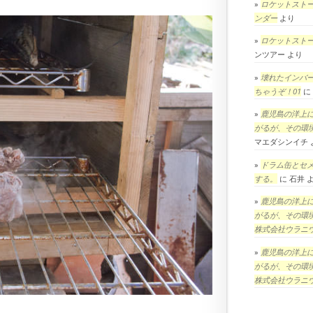
ロケットスト
ンダー
より
ロケットスト
ンツアー
より
壊れたインバ
ちゃうぞ！01
に
鹿児島の洋上
がるが、その環
マエダシンイチ
ドラム缶とセ
する。
に
石井
鹿児島の洋上
がるが、その環
株式会社ウラニ
鹿児島の洋上
がるが、その環
株式会社ウラニ