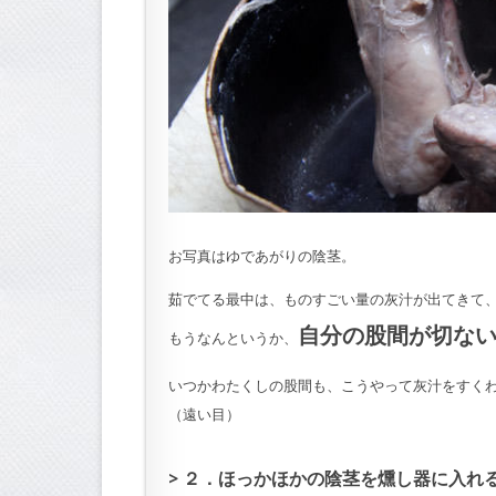
お写真はゆであがりの陰茎。
茹でてる最中は、ものすごい量の灰汁が出てきて
自分の股間が切な
もうなんというか、
いつかわたくしの股間も、こうやって灰汁をすく
（遠い目）
２．ほっかほかの陰茎を燻し器に入れ