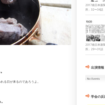
2017南日本
所」32〜34話
10/20
2017南日本
所」29〜31話
、
出演情報
い。
No Events
われる日が来るのであろうよ。
学会の反
る。