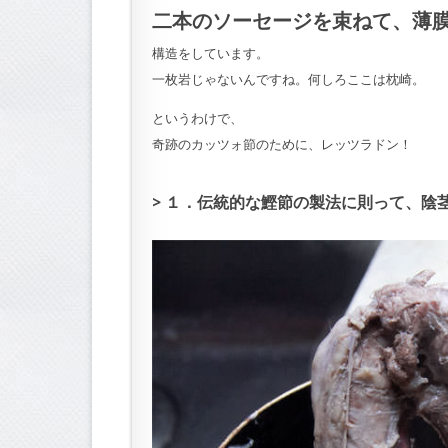
二本のソーセージを束ねて、薄
構造をしています。
一枚岩じゃないんですね。何しろここは枕崎。
というわけで、
奇跡のカッツォ節のために、レッツラドン！
１．伝統的な鰹節の製法に則って、陰