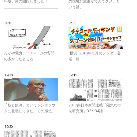
年版」発売開始しました！
の環境配慮書がてんでダメ、と
いう話。
8/30
2/15
わがや電力、117ページの質問
[横浜] 2018年３月のテンダー登
の多かったところ
場一覧
12/18
12/15
「核と鎮魂」というシンポジウ
2017南日本新聞連載「陽気な方
ムに登壇してきた、その感想。
法研究所」32〜34話
10/20