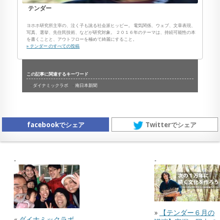
テンダー
ヨホホ研究所主宰の、泣く子も訛る社会派ヒッピー。 電気関係、ウェブ、文章表現、
写真、選挙、先住民技術、などが研究対象。 ２０１６年のテーマは、持続可能性の本
を書くことと、アウトフローを極めて綺麗にすること。
» テンダー のすべての投稿
この記事に関連するキーワード
ダイナミックラボ
南日本新聞
facebookでシェア
Twitterでシェア
»
【テンダー６月の
«
ダイナミックラボ