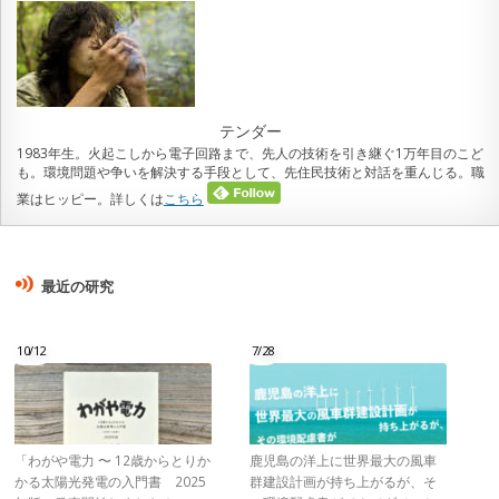
テンダー
1983年生。火起こしから電子回路まで、先人の技術を引き継ぐ1万年目のこど
も。環境問題や争いを解決する手段として、先住民技術と対話を重んじる。職
業はヒッピー。詳しくは
こちら
最近の研究
10/12
7/28
「わがや電力 〜 12歳からとりか
鹿児島の洋上に世界最大の風車
かる太陽光発電の入門書 2025
群建設計画が持ち上がるが、そ