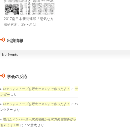
2017南日本新聞連載「陽気な方
法研究所」29〜31話
出演情報
No Events
学会の反応
ロケットストーブを耐火セメントで作ったよ！
に
テ
ンダー
より
ロケットストーブを耐火セメントで作ったよ！
に
パ
ンツアー
より
壊れたインバーター式洗濯機から水力発電機を作っ
ちゃうぞ！01
に
eco賛成
より