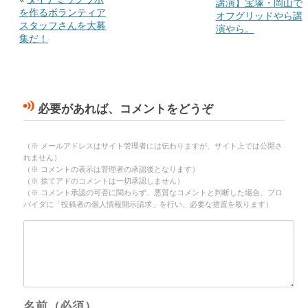
講演】宝塚・岡山で
を作るボランティア
オフグリッドやら講
スタッフさんを大募
演やら。
集だ！
必要があれば、コメントをどうぞ
（※ メールアドレスはサイト管理者には伝わりますが、サイト上では公開さ
れません）
（※ コメントの表示は管理者の承認後となります）
（※ 捨てアドのコメントは一切承認しません）
（※ コメント承認の可否に関わらず、悪質なコメントと判断した場合、プロ
バイダに「投稿者の個人情報開示請求」を行い、必要な措置を取ります）
名前（必須）