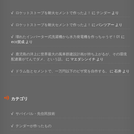
ロケットストーブを耐火セメントで作ったよ！
に
テンダー
より
ロケットストーブを耐火セメントで作ったよ！
に
パンツアー
より
壊れたインバーター式洗濯機から水力発電機を作っちゃうぞ！01
に
eco賛成
より
鹿児島の洋上に世界最大の風車群建設計画が持ち上がるが、その環境
配慮書がてんでダメ、という話。
に
マエダシンイチ
より
ドラム缶とセメントで、一万円以下のピザ窯を自作する。
に
石井
より
カテゴリ
サバイバル・先住民技術
テンダーが作ったもの